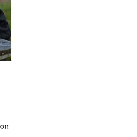
e
ion