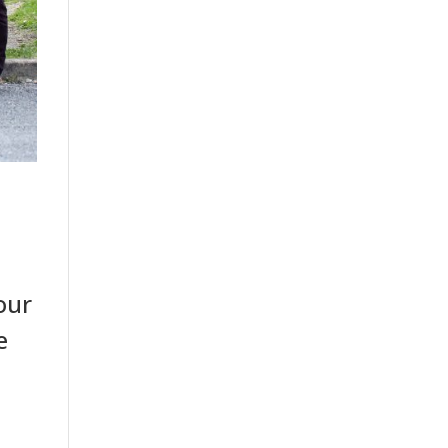
our
e