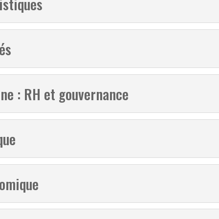
istiques
tés
ne : RH et gouvernance
que
nomique