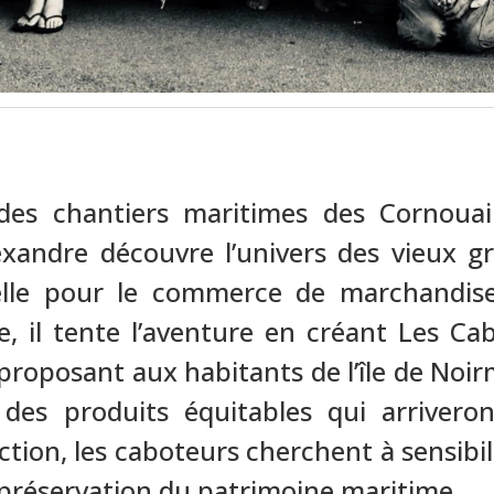
des chantiers maritimes des Cornouail
exandre découvre l’univers des vieux g
uelle pour le commerce de marchandise
e, il tente l’aventure en créant Les Ca
proposant aux habitants de l’île de Noi
es produits équitables qui arriveron
action, les caboteurs cherchent à sensibil
la préservation du patrimoine maritime.