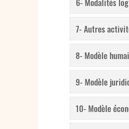
6- Modalités log
7- Autres activi
8- Modèle humai
9- Modèle juridi
10- Modèle éco