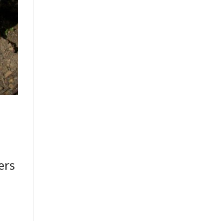
ers
t