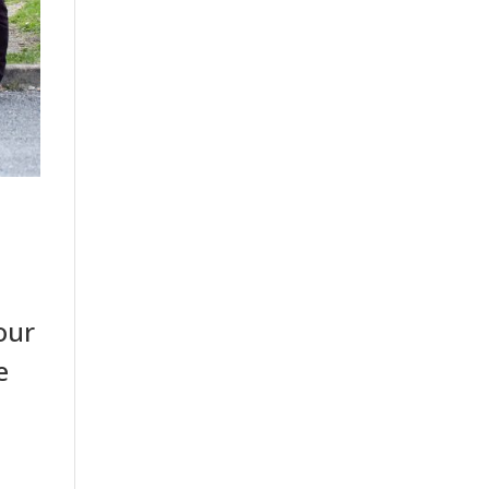
our
e