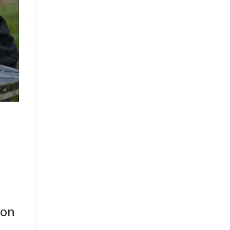
e
ion