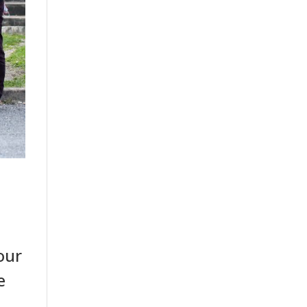
our
e